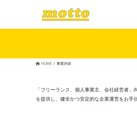
コ
ナ
ン
ビ
テ
ゲ
ン
ー
ツ
シ
へ
ョ
ス
ン
キ
に
ッ
移
HOME
事業内容
プ
動
「フリーランス、個人事業主、会社経営者」
を提供し、健全かつ安定的な企業運営をお手